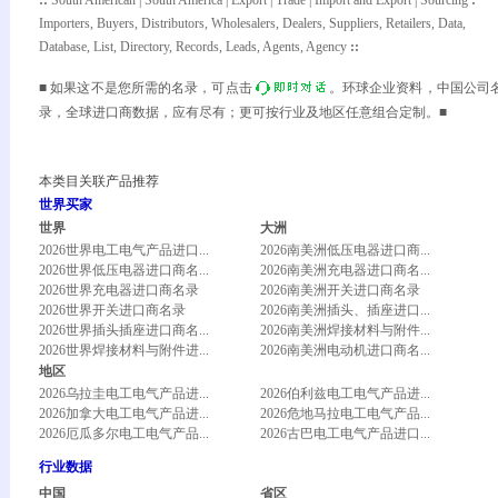
:
:
South American | South America | Export | Trade | Import and Export | Sourcing
:
Importers, Buyers, Distributors, Wholesalers, Dealers, Suppliers, Retailers, Data,
Database, List, Directory, Records, Leads, Agents, Agency
:
:
■ 如果这不是您所需的名录，可点击
。环球企业资料，中国公司
录，全球进口商数据，应有尽有；更可按行业及地区任意组合定制。■
本类目关联产品推荐
世界买家
世界
大洲
2026世界电工电气产品进口...
2026南美洲低压电器进口商...
2026世界低压电器进口商名...
2026南美洲充电器进口商名...
2026世界充电器进口商名录
2026南美洲开关进口商名录
2026世界开关进口商名录
2026南美洲插头、插座进口...
2026世界插头插座进口商名...
2026南美洲焊接材料与附件...
2026世界焊接材料与附件进...
2026南美洲电动机进口商名...
地区
2026乌拉圭电工电气产品进...
2026伯利兹电工电气产品进...
2026加拿大电工电气产品进...
2026危地马拉电工电气产品...
2026厄瓜多尔电工电气产品...
2026古巴电工电气产品进口...
行业数据
中国
省区