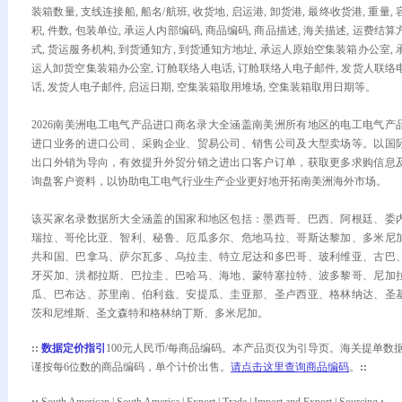
装箱数量, 支线连接船, 船名/航班, 收货地, 启运港, 卸货港, 最终收货港, 重量, 
积, 件数, 包装单位, 承运人内部编码, 商品编码, 商品描述, 海关描述, 运费结算
式, 货运服务机构, 到货通知方, 到货通知方地址, 承运人原始空集装箱办公室, 
运人卸货空集装箱办公室, 订舱联络人电话, 订舱联络人电子邮件, 发货人联络
话, 发货人电子邮件, 启运日期, 空集装箱取用堆场, 空集装箱取用日期等。
2026南美洲电工电气产品进口商名录大全涵盖南美洲所有地区的电工电气产
进口业务的进口公司、采购企业、贸易公司、销售公司及大型卖场等。以国
出口外销为导向，有效提升外贸分销之进出口客户订单，获取更多求购信息
询盘客户资料，以协助电工电气行业生产企业更好地开拓南美洲海外市场。
该买家名录数据所大全涵盖的国家和地区包括：墨西哥、巴西、阿根廷、委
瑞拉、哥伦比亚、智利、秘鲁、厄瓜多尔、危地马拉、哥斯达黎加、多米尼
共和国、巴拿马、萨尔瓦多、乌拉圭、特立尼达和多巴哥、玻利维亚、古巴
牙买加、洪都拉斯、巴拉圭、巴哈马、海地、蒙特塞拉特、波多黎哥、尼加
瓜、巴布达、苏里南、伯利兹、安提瓜、圭亚那、圣卢西亚、格林纳达、圣
茨和尼维斯、圣文森特和格林纳丁斯、多米尼加。
::
数据定价指引
100元人民币/每商品编码。本产品页仅为引导页。海关提单数
谨按每6位数的商品编码，单个计价出售。
请点击这里查询商品编码
。
::