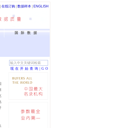
|
在线订购
|
数据样本
|
ENGLISH
国际数据
现在开始查询|G
O
国
商
充
电
开
集