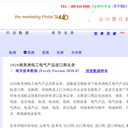
|
关于我们
TEL：40
0
61
6
9600
|
行业数据
省市名录
here
世界买家
欧洲
美洲
亚洲
非洲
大洋洲
2026南美洲电工电气产品进口商名录
海关提单数据 (Excel) Version 2026.07
浏览数据样本
2026南美洲电工电气产品买家名录。该数据完整收录了南美洲电工电气产品
际进口商、采购商、经销商及入口分销公司企业等买家客户，及其它各类厂
经海关或航运收集到的所有进口提单记录。主要进口商品包括插头、插座、
电器、低压电器、电池、电动机、电焊、切割设备、电气产品、电气设备、
气用品、电器产品、电线、电缆、高压电器、焊接材料与附件、绝缘材料、
关、配电输电设备等。
名录详细内容包括: 运单号, 提单号, 出口商, 出口商地址, 进口商, 进口商地址, 