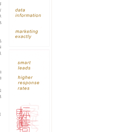
容
方
承
电
品
际
及
内
加
、
拉
基
据