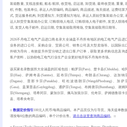
装箱数量, 支线连接船, 船名/航班, 收货地, 启运港, 卸货港, 最终收货港, 重量, 
积, 件数, 包装单位, 承运人内部编码, 商品编码, 商品描述, 海关描述, 运费结算
式, 货运服务机构, 到货通知方, 到货通知方地址, 承运人原始空集装箱办公室, 
运人卸货空集装箱办公室, 订舱联络人电话, 订舱联络人电子邮件, 发货人联络
话, 发货人电子邮件, 启运日期, 空集装箱取用堆场, 空集装箱取用日期等。
2026不丹电工电气产品进口商名录大全涵盖不丹所有地区的电工电气产品进
业务的进口公司、采购企业、贸易公司、销售公司及大型卖场等。以国际出
外销为导向，有效提升外贸分销之进出口客户订单，获取更多求购信息及询
客户资料，以协助电工电气行业生产企业更好地开拓不丹海外市场。
该买家名录数据所大全涵盖的区域包括：帕罗宗(Paro)、楚卡县(Chhukha)、哈
宗(Haa)、萨姆奇县(Samtse)、廷布宗(Thimpu)、奇朗县(Chirang)、达加纳
(Dagana)、普那卡宗(Punakha)、旺杜波德朗宗(WangdiPhodrang)、加萨
(Gasa)、盖莱普县(Gaylegphug)、通萨宗(Tongsa)、布姆唐宗(Bumthang)、谢姆
宗(Shemgang)、塔希冈宗、蒙加尔宗、佩马加策尔宗、伦奇宗、萨姆德鲁琼卡
县、塔希央奇宗。
::
数据定价指引
100元人民币/每商品编码。本产品页仅为引导页。海关提单数
谨按每6位数的商品编码，单个计价出售。
请点击这里查询商品编码
。
::