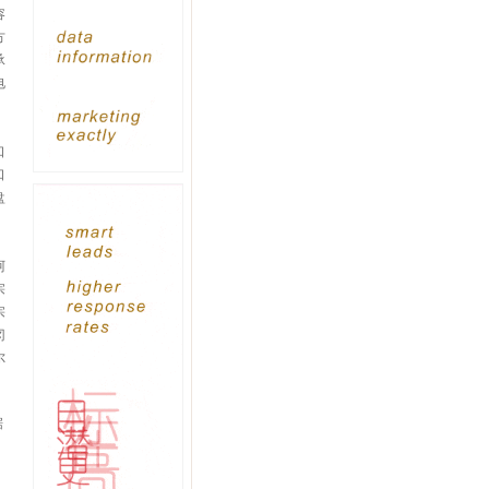
容
方
承
电
口
口
盘
阿
宗
宗
冈
尔
据