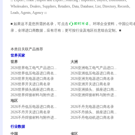
:
:
Export | Trade | Import and Export | Sourcing
:
Importers, Buyers, Distributors,
Wholesalers, Dealers, Suppliers, Retailers, Data, Database, List, Directory, Records,
Leads, Agents, Agency
:
:
■ 如果这不是您所需的名录，可点击
。环球企业资料，中国公司
录，全球进口商数据，应有尽有；更可按行业及地区任意组合定制。■
本类目关联产品推荐
世界买家
世界
大洲
2026世界电工电气产品进口...
2026亚洲电工电气产品进口...
2026世界低压电器进口商名...
2026亚洲低压电器进口商名...
2026世界充电器进口商名录
2026亚洲充电器进口商名录
2026世界开关进口商名录
2026亚洲开关进口商名录
2026世界插头插座进口商名...
2026亚洲插头、插座进口商...
2026世界焊接材料与附件进...
2026亚洲焊接材料与附件进...
地区
2026不丹低压电器进口商名...
2026不丹充电器进口商名录
2026不丹开关进口商名录
2026不丹插头、插座进口商...
2026不丹焊接材料与附件进...
2026不丹电动机进口商名录
行业数据
中国
省区