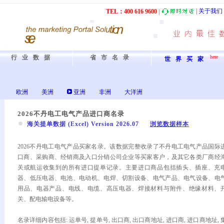
|
关于我们
TEL：40
0
61
6
9600
|
行业数据
省市名录
here
世界买家
欧洲
美洲
亚洲
非洲
大洋洲
2026不丹电工电气产品进口商名录
海关提单数据 (Excel) Version 2026.07
浏览数据样本
2026不丹电工电气产品买家名录。该数据完整收录了不丹电工电气产品国际
口商、采购商、经销商及入口分销公司企业等买家客户，及其它各类厂商经
关或航运收集到的所有进口提单记录。主要进口商品包括插头、插座、充
器、低压电器、电池、电动机、电焊、切割设备、电气产品、电气设备、电
用品、电器产品、电线、电缆、高压电器、焊接材料与附件、绝缘材料、
关、配电输电设备等。
名录详细内容包括: 运单号, 提单号, 出口商, 出口商地址, 进口商, 进口商地址, 