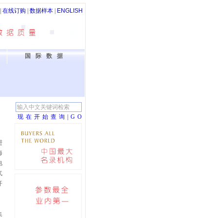
|
在线订购
|
数据样本
|
ENGLISH
国际数据
现在开始查询|G
O
进
海
电
气
开
集